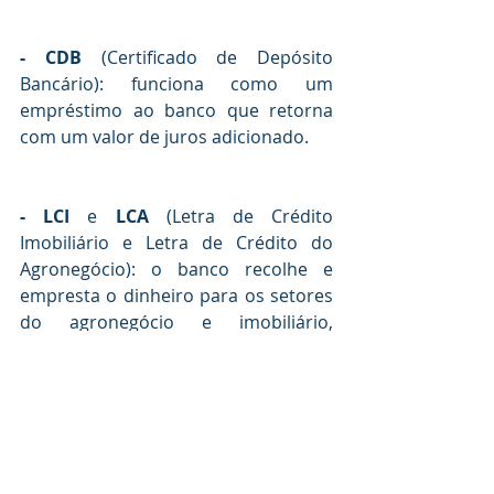
- CDB 
(Certificado de Depósito 
Bancário): funciona como um 
empréstimo ao banco que retorna 
com um valor de juros adicionado. 
- LCI 
e 
LCA 
(Letra de Crédito 
Imobiliário e Letra de Crédito do 
Agronegócio): o banco recolhe e 
empresta o dinheiro para os setores 
do agronegócio e imobiliário, 
gerando rentabilidade.
- Tesouro Direto
: é um título de 
dívida do governo que, ao ser 
devolvido, retorno com juros 