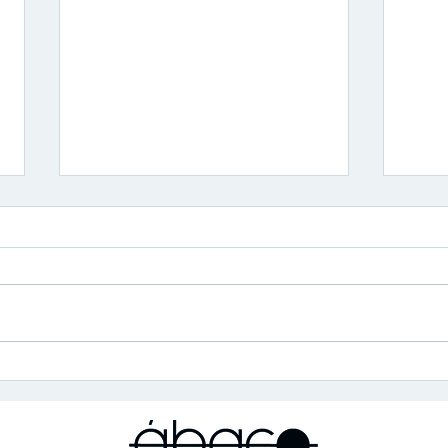
Imposto de Renda 2024:
Câm
Tudo o que você precisa
Brasi
saber!
Digi
Coop