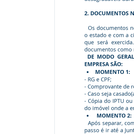
2. DOCUMENTOS N
  Os documentos necessários para a abertura de uma empresa variam de acordo com 
o estado e com a c
que será exercida
documentos como re
 DE MODO GERAL, OS DOCUMENTOS NECESSÁRIOS PARA A ABERTURA DE UMA 
EMPRESA SÃO: 
MOMENTO 1:
- RG e CPF;
- Comprovante de r
- Caso seja casado(
- Cópia do IPTU ou 
do imóvel onde a e
MOMENTO 2:
  Após separar, com antecedência, os documentos listados no momento  1, o próximo 
passo é ir até a Jun