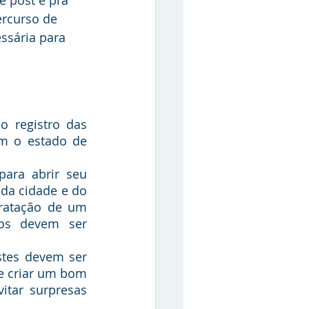
ercurso de 
ssária para 
m o estado de 
da cidade e do 
ratação de um 
ios devem ser 
e criar um bom 
tar surpresas 