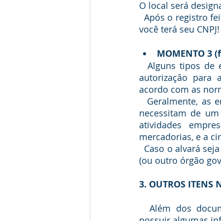
O local será design
  Após o registro feito na Junta Comercial, ou no cartório, e seu requerimento aprovado, 
você terá seu CNPJ!
MOMENTO 3 (fa
  Alguns tipos de empresa precisam de um alvará de funcionamento, que serve de 
autorização para 
acordo com as norm
  Geralmente, as empresas que são abertas dentro de um endereço residencial não 
necessitam de um 
atividades empre
mercadorias, e a ci
  Caso o alvará seja necessário, com o CNPJ em mãos, o próximo passo é ir à prefeitura 
(ou outro órgão gov
3. OUTROS ITENS 
  Além dos documentos necessários para abrir seu CNPJ, é necessário, também, 
possuir algumas in