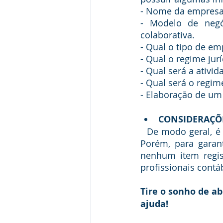
- Nome da empresa
- Modelo de negóc
colaborativa.
- Qual o tipo de em
- Qual o regime jur
- Qual será a ativid
- Qual será o regim
- Elaboração de um 
CONSIDERAÇÕE
  De modo geral, é possível realizar o processo de abertura de uma empresa sozinho. 
Porém, para garan
nenhum item regis
profissionais contá
Tire o sonho de ab
ajuda! 