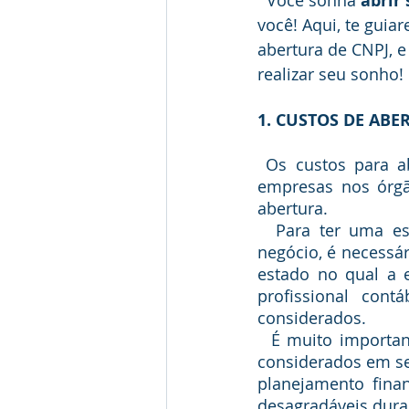
abrir
você! Aqui, te guia
abertura de CNPJ, e
realizar seu sonho! 
1. CUSTOS DE ABE
 Os custos para abrir uma empresa não são fixos, e as taxas para o registro das 
empresas nos órgã
abertura.
  Para ter uma estimativa de quanto será necessário desembolsar para abrir seu 
negócio, é necessár
estado no qual a 
profissional cont
considerados.
  É muito importante conhecer os custos de abertura, uma vez que estes devem ser 
considerados em seu
planejamento fina
desagradáveis dura