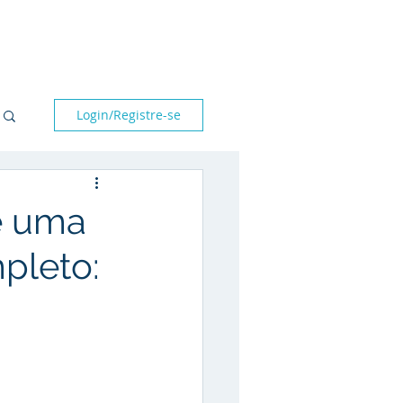
bre nós
Parceiros
Blog
Fale conosco
Login/Registre-se
e uma
pleto: