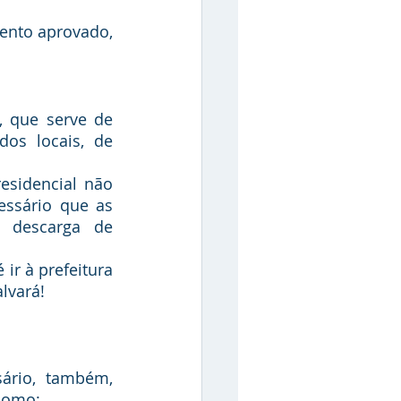
os locais, de 
ssário que as 
 descarga de 
lvará!
 como: