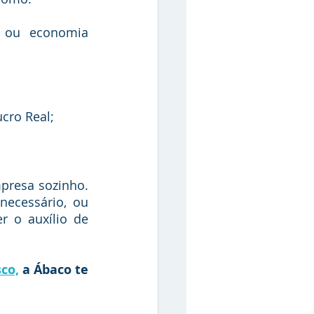
e ou economia 
ucro Real;
ecessário, ou 
 o auxílio de 
co,
 a Ábaco te 