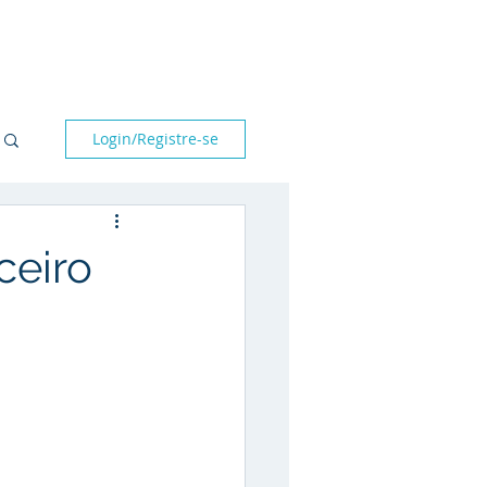
bre nós
Parceiros
Blog
Fale conosco
Login/Registre-se
ceiro