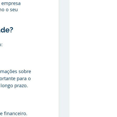
a empresa 
mo o seu 
ade?
o:
rmações sobre 
rtante para o 
 longo prazo.
 financeiro. 