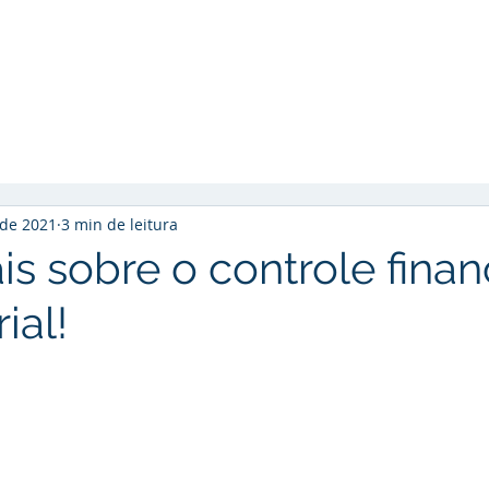
Início
Soluções
Cases de Sucesso
So
 de 2021
3 min de leitura
s sobre o controle finan
ial!