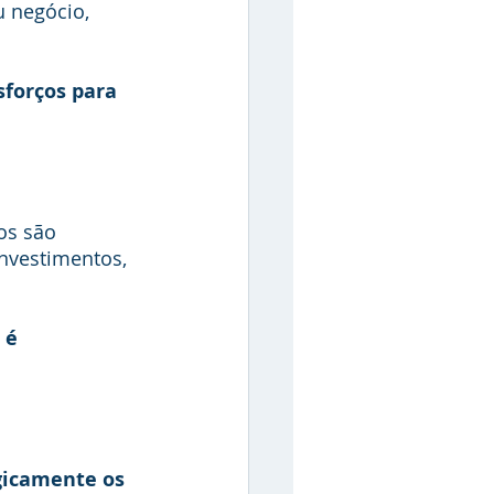
 negócio, 
forços para 
os são 
investimentos, 
 é 
gicamente os 