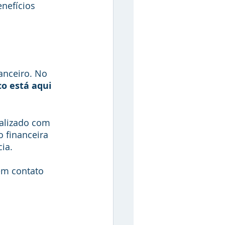
nefícios 
anceiro. No 
co está aqui 
alizado com 
o financeira 
ia.
em contato 