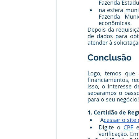
Fazenda Estadu
na esfera munic
Fazenda Munic
econômicas.
Depois da requisiçã
de dados para obte
atender à solicitaçã
Conclusão
Logo, temos que a
financiamentos, re
isso, o interesse 
separamos o passo 
para o seu negócio!
1. Certidão de Reg
 A
cessar o site
Digite o 
CPF
 e
verificação. Em