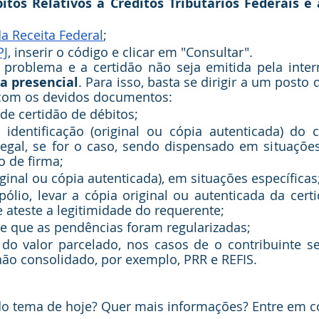
itos Relativos a Créditos Tributários Federais e à
da Receita Federal
;
PJ
, inserir o código e clicar em "Consultar".
problema e a certidão não seja emitida pela intern
ma presencial
. Para isso, basta se dirigir a um posto
 com os devidos documentos:
de certidão de débitos;
dentificação (original ou cópia autenticada) do co
legal, se for o caso, sendo dispensado em situaçõe
 de firma;
ginal ou cópia autenticada), em situações específicas
ólio, levar a cópia original ou autenticada da certi
ateste a legitimidade do requerente;
 que as pendências foram regularizadas;
do valor parcelado, nos casos de o contribuinte se
ão consolidado, por exemplo, PRR e REFIS.
o tema de hoje? Quer mais informações? Entre em c