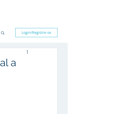
bre nós
Parceiros
Blog
Fale conosco
Login/Registre-se
al a