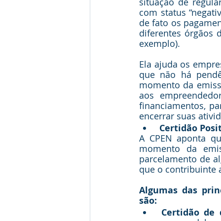
situação de regula
com status “negativ
de fato os pagament
diferentes órgãos d
exemplo).
Ela ajuda os empre
que não há pendên
momento da emissão
aos empreendedore
financiamentos, par
encerrar suas ativi
Certidão Posi
A CPEN aponta que
momento da emiss
parcelamento de al
que o contribuinte a
Algumas das princ
são:
Certidão de d