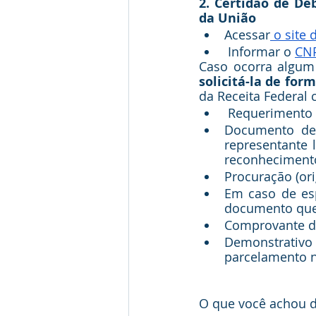
2. Certidão de Déb
da União
Acessar
 o site 
 Informar o 
CN
Caso ocorra algum 
solicitá-la de for
da Receita Federal
 Requerimento 
Documento de i
representante 
reconhecimento
Procuração (ori
Em caso de esp
documento que 
Comprovante de
Demonstrativo 
parcelamento n
O que você achou d