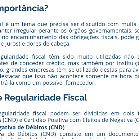
importância?
cal é um tema que precisa ser discutido com muita 
ter irregular perante os órgãos governamentais, sej
no encaminhamento das obrigações fiscais, pode ge
e juros) e dores de cabeça. 
egularidade fiscal têm sido muito utilizadas não 
tes de conceder crédito, mas também por instituiçõ
o, grandes empresas têm se utilizado destas para aval
 destacar que isso não acontece somente na hora d
rá-la como um possível fornecedor. 
e Regularidade Fiscal
egularidade fiscal podem ser divididas em dois ti
 (CND) e Certidão Positiva com Efeitos de Negativa (
gativa de Débitos (CND)
iva de Débitos (CND) consiste em um documento 