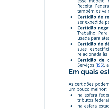
esse modelo, 
Receita Feder
também os valor
Certidão de r
ser expedida pe
Certidão nega
Trabalho. Para 
usada para ates
Certidão de d
suas especifi
relacionada às 
Certidão de 
Serviços (
ISS
),
Em quais es
As certidões podem
um pouco melhor:
na esfera fede
tributos federai
na esfera esta