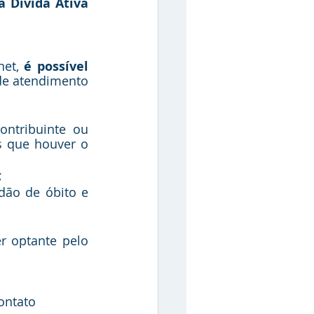
 Dívida Ativa 
et, 
é possível 
 de atendimento 
ntribuinte ou 
s que houver o 
;
dão de óbito e 
r optante pelo 
ontato 