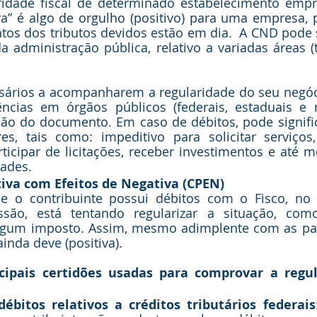
ridade fiscal de determinado estabelecimento empre
a” é algo de orgulho (positivo) para uma empresa, p
os dos tributos devidos estão em dia.  A CND pode se
a administração pública, relativo a variadas áreas (tr
sários a acompanharem a regularidade do seu negóc
cias em órgãos públicos (federais, estaduais e m
 do documento. Em caso de débitos, pode significa
s, tais como: impeditivo para solicitar serviços,
ticipar de licitações, receber investimentos e até 
dades.
tiva com Efeitos de Negativa (CPEN)
 o contribuinte possui débitos com o Fisco, no e
ão, está tentando regularizar a situação, com
gum imposto. Assim, mesmo adimplente com as parce
inda deve (positiva).
ipais certidões usadas para comprovar a regula
ébitos relativos a créditos tributários federais