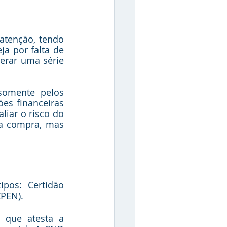
atenção, tendo 
a por falta de 
rar uma série 
somente pelos 
es financeiras 
iar o risco do 
a compra, mas 
pos: Certidão 
CPEN).
que atesta a 