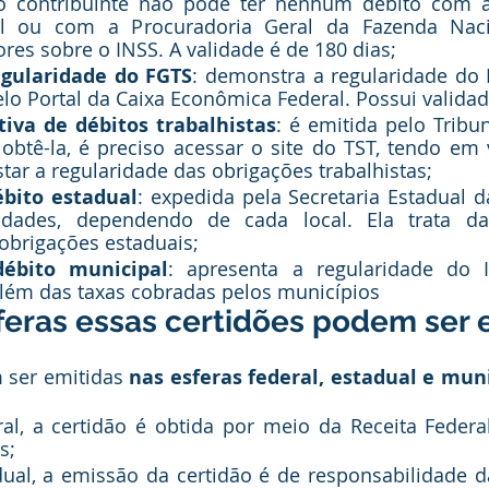
o contribuinte não pode ter nenhum débito com a 
al ou com a Procuradoria Geral da Fazenda Naci
es sobre o INSS. A validade é de 180 dias;
egularidade do FGTS
: demonstra a regularidade do 
lo Portal da Caixa Econômica Federal. Possui validad
tiva de débitos trabalhistas
: é emitida pelo Tribun
obtê-la, é preciso acessar o site do TST, tendo em v
tar a regularidade das obrigações trabalhistas;
ébito estadual
: expedida pela Secretaria Estadual 
cidades, dependendo de cada local. Ela trata da 
obrigações estaduais;
débito municipal
: apresenta a regularidade do 
 além das taxas cobradas pelos municípios
feras essas certidões podem ser 
 ser emitidas
 nas esferas federal, estadual e mun
ral, a certidão é obtida por meio da Receita Federa
s;
dual, a emissão da certidão é de responsabilidade da