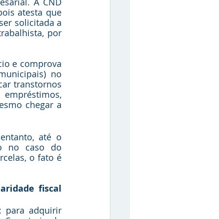
sarial. A CND 
ois atesta que 
r solicitada a 
abalhista, por 
io e comprova 
unicipais) no 
r transtornos 
 empréstimos, 
mesmo chegar a 
ntanto, até o 
o no caso do 
las, o fato é 
ridade fiscal 
: para adquirir 