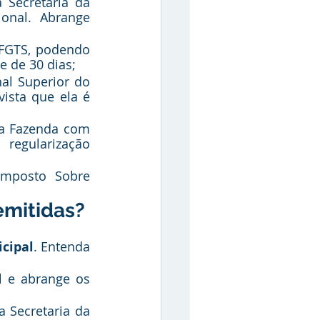
Secretaria da 
onal. Abrange 
FGTS, podendo 
e de 30 dias;
al Superior do 
ista que ela é 
da Fazenda com 
regularização 
Imposto Sobre 
emitidas?
icipal
. Entenda 
l e abrange os 
 Secretaria da 