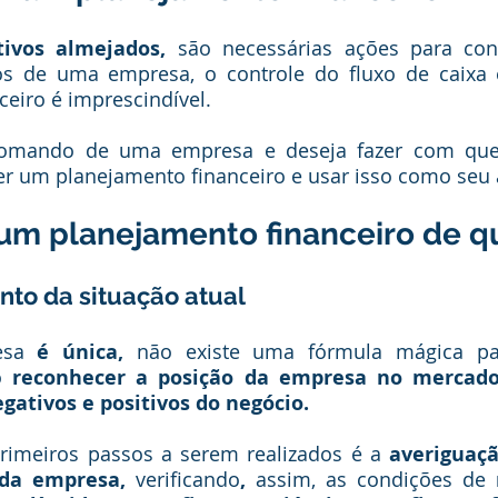
tivos almejados,
 são necessárias ações para con
os de uma empresa, o controle do fluxo de caixa e,
eiro é imprescindível. 
comando de uma empresa e deseja fazer com que
er um planejamento financeiro e usar isso como seu a
um planejamento financeiro de q
to da situação atual
sa
 é única,
 não existe uma fórmula mágica par
o 
reconhecer a posição da empresa no mercado e
gativos e positivos do negócio.
rimeiros passos a serem realizados é a 
averiguaçã
da empresa, 
verificando
,
 assim, as condições de 