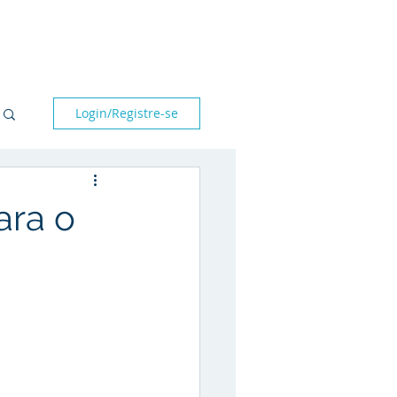
bre nós
Parceiros
Blog
Fale conosco
Login/Registre-se
ara o