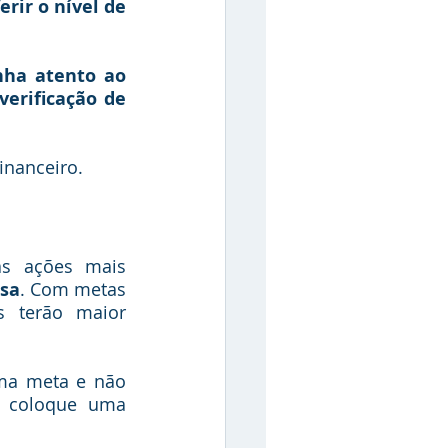
rir o nível de 
ha atento ao 
erificação de 
nanceiro. 
s ações mais 
esa
. Com metas 
 terão maior 
ma meta e não 
, coloque uma 