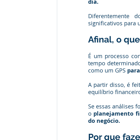
dia.
Diferentemente 
significativos para
Afinal, o qu
É um processo con
tempo determinados
como um GPS 
para
A partir disso, é fe
equilíbrio financeir
Se essas análises f
o 
planejamento fi
do negócio. 
Por que faz