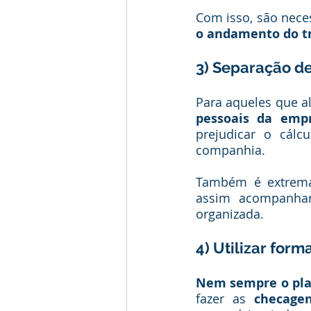
Com isso, são nece
o andamento do t
3) Separação de
Para aqueles que a
pessoais da empr
prejudicar o cálc
companhia. 
Também é extrema
assim acompanhar
organizada.
4) Utilizar form
Nem sempre o pla
fazer as 
checage