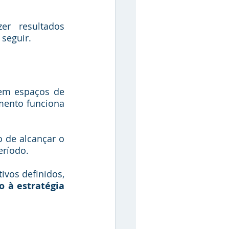
er resultados 
seguir. 
em espaços de 
mento funciona 
o de alcançar o 
eríodo. 
vos definidos, 
 à estratégia 