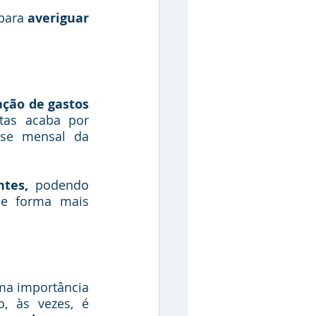
para 
averiguar 
ção de gastos 
tas acaba por 
ise mensal da 
ntes,
 podendo 
e forma mais 
uma importância 
, às vezes, é 