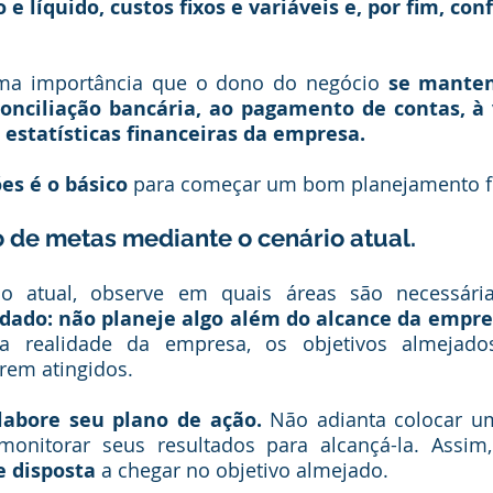
 líquido, custos fixos e variáveis e, por fim, confe
ma importância que o dono do negócio
 se manten
conciliação bancária, ao pagamento de contas, à v
estatísticas financeiras da empresa. 
es é o básico
 para começar um bom planejamento fi
 de metas mediante o cenário atual.
o atual, observe em quais áreas são necessária
dado: não planeje algo além do alcance da empr
a realidade da empresa, os objetivos almejados
rem atingidos.
labore seu plano de ação. 
Não adianta colocar u
monitorar seus resultados para alcançá-la. Assim
e disposta
 a chegar no objetivo almejado. 