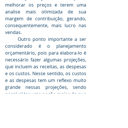
melhorar os preços e terem uma 
analise mais otimizada de sua 
margem de contribuição, gerando, 
consequentemente, mais lucro nas 
vendas.
	Outro ponto importante a ser 
considerado é o planejamento 
orçamentário, pois para elabora-lo é 
necessário fazer algumas projeções, 
que incluem as receitas, as despesas 
e os custos. Nesse sentido, os custos 
e as despesas tem um reflexo muito 
grande nessas projeções, sendo 
possível ter uma noção maior do que 
destinar para cada atividade, dando 
um norte para os gestores.
	É evidente o quanto conhecer e 