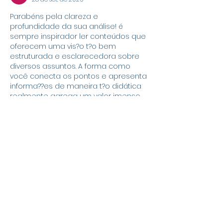
Parabéns pela clareza e 
profundidade da sua análise! é 
sempre inspirador ler conteúdos que 
oferecem uma vis?o t?o bem 
estruturada e esclarecedora sobre 
diversos assuntos. A forma como 
você conecta os pontos e apresenta 
informa??es de maneira t?o didática 
realmente agrega um valor imenso 
aos leitores. Essa busca contínua por 
aprimoramento e conhecimento é 
algo que valorizo muito, e artigos 
como este refor?am a importancia 
de nos mantermos atualizados. Em 
minha própria jornada de explora??o 
sobre onde encontrar as melhores…
Mostrar mais
Curtir
Responder