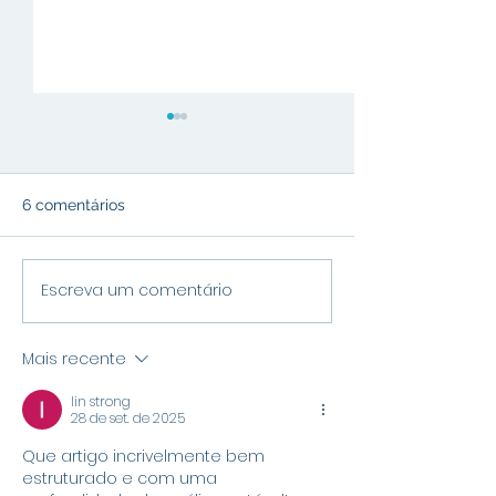
6 comentários
Escreva um comentário
Imposto de Renda 2024:
Câmbio e Econ
Tudo o que você precisa
Brasileira: Desaf
saber!
Digitalização e
Mais recente
Cooperativismo
lin strong
28 de set. de 2025
Que artigo incrivelmente bem 
estruturado e com uma 