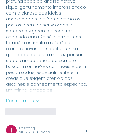
profundidade de análise notável! 
Fiquei genuinamente impressionado 
com a clareza das ideias 
apresentadas e a forma como os 
pontos foram desenvolvidos. é 
sempre revigorante encontrar 
conteúdo que n?o só informa, mas 
também estimula a reflex?o e 
oferece novas perspectivas. Essa 
qualidade de leitura me fez pensar 
sobre a importancia de sempre 
buscar informa??es confiáveis e bem 
pesquisadas, especialmente em 
áreas que exigem aten??o aos 
detalhes e conhecimento específico. 
Em minha jornada de…
Mostrar mais
Curtir
Responder
lin strong
28 de set. de 2025