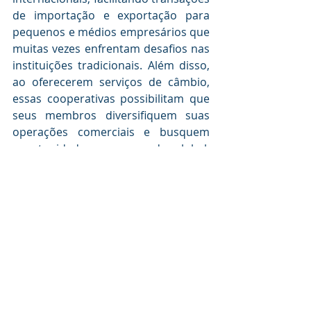
de importação e exportação para 
pequenos e médios empresários que 
muitas vezes enfrentam desafios nas 
instituições tradicionais. Além disso, 
ao oferecerem serviços de câmbio, 
essas cooperativas possibilitam que 
seus membros diversifiquem suas 
operações comerciais e busquem 
oportunidades no mercado global. 
Ao promoverem a cooperação e a 
participação ativa dos membros, o 
Sicoob e o Sicredi fortalecem as 
comunidades locais, desenvolvendo 
uma base sólida para a inclusão 
financeira.
Interação entre Câmbio, Educação 