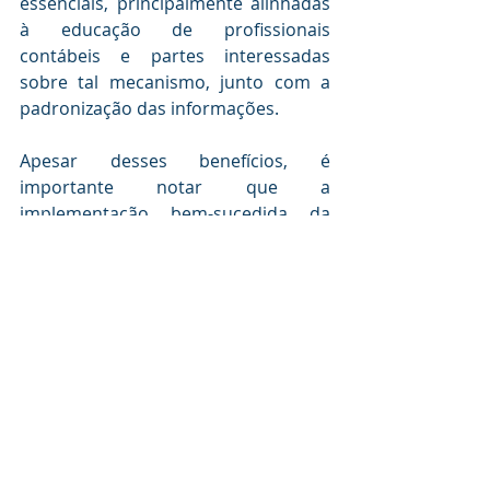
essenciais, principalmente alinhadas 
à educação de profissionais 
contábeis e partes interessadas 
sobre tal mecanismo, junto com a 
padronização das informações.
Apesar desses benefícios, é 
importante notar que a 
implementação bem-sucedida da 
blockchain na contabilidade requer 
uma compreensão aprofundada da 
tecnologia, além de considerações 
éticas, regulatórias e de segurança.
A Importância do Blockchain para 
a Contabilidade:
Desse modo, a colaboração entre 
profissionais de contabilidade, 