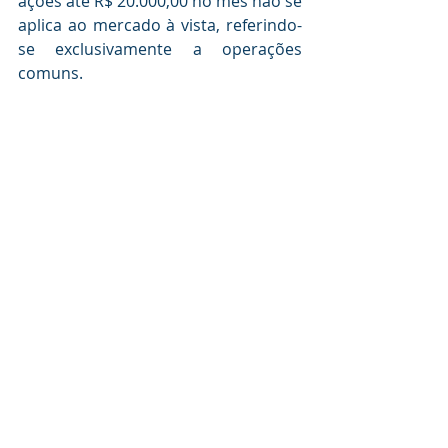
ações até R$ 20.000,00 no mês não se 
aplica ao mercado à vista, referindo-
se exclusivamente a operações 
comuns.
   - Operações de "day trade" têm 
alíquota de 20% sobre o lucro; 
Operações normais têm alíquota de 
15%, com faixa de isenção para 
vendas mensais abaixo de R$ 
20.000,00.
9) Como declarar os bens recebidos 
de doação ou herança?
A declaração de bens recebidos por 
meio de doação ou herança deve 
seguir as regras estabelecidas pela 