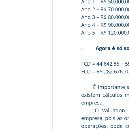
Ano 1 – R$ 50.000,00
Ano 2 – R$ 70.000,0
Ano 3 – R$ 80.000,0
Ano 4 – R$ 90.000,0
Ano 5 – R$ 120.000,
·         Agora é só 
FCD = 44.642,86 + 5
FCD = R$ 282.676,7
	É importante salientar que esse cálculo demonstrado é um modelo simples, mas 
existem cálculos 
empresa.
	O Valuation pode ser considerado uma oportunidade de inovação de uma 
empresa, pois as o
operações, pode c