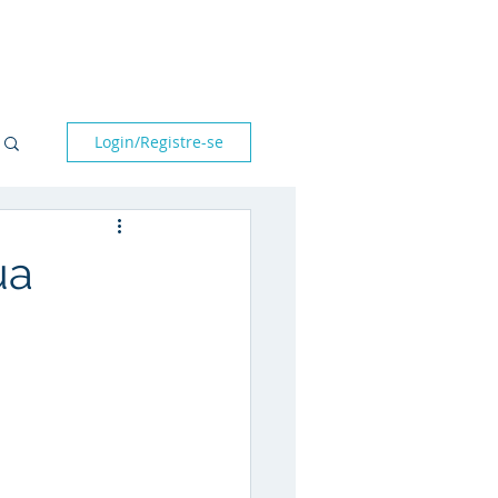
bre nós
Parceiros
Blog
Fale conosco
Login/Registre-se
ua