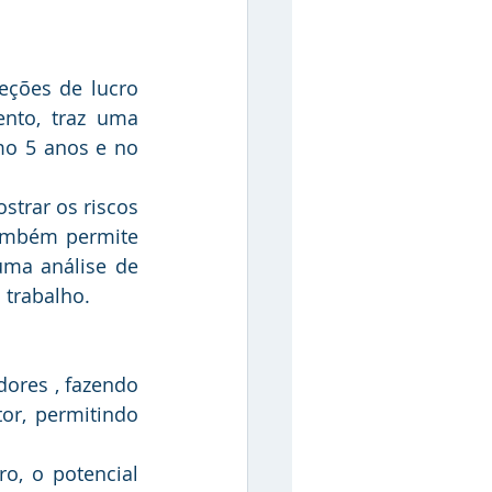
nto, traz uma 
o 5 anos e no 
ambém permite 
uma análise de 
 trabalho.
r, permitindo 
o, o potencial 