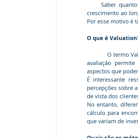
	Saber quanto sua empresa vale é extremamente importante para analisar o 
crescimento ao lon
Por esse motivo é t
O que é Valuation
            O termo Valuation em português significa avaliação de empresas, ou seja, essa 
avaliação permite
aspectos que podem
É interessante res
percepções sobre a 
de vista dos cliente
No entanto, difer
cálculo para encon
que variam de inves
Quais são os méto