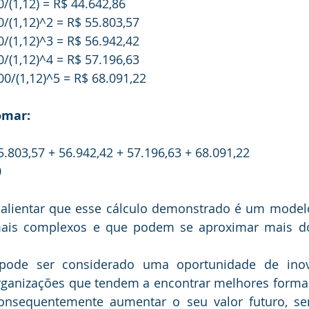
/(1,12) = R$ 44.642,86
0/(1,12)^2 = R$ 55.803,57
0/(1,12)^3 = R$ 56.942,42
0/(1,12)^4 = R$ 57.196,63
00/(1,12)^5 = R$ 68.091,22
somar:
5.803,57 + 56.942,42 + 57.196,63 + 68.091,22 
0
mais complexos e que podem se aproximar mais do 
rganizações que tendem a encontrar melhores formas 
onsequentemente aumentar o seu valor futuro, s