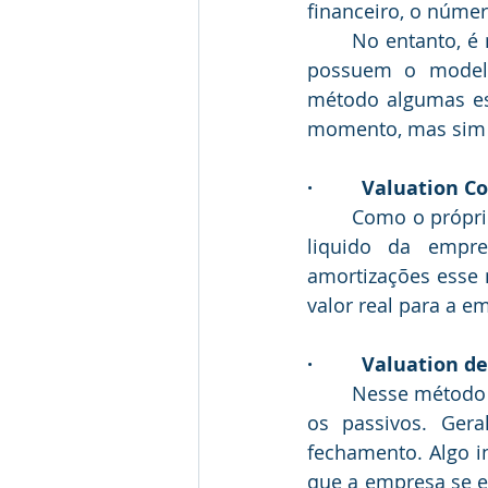
financeiro, o númer
	No entanto, é muito difícil encontrar empresas que atuem no mesmo setor e que 
possuem o modelo
método algumas esp
momento, mas sim 
·         Valuation 
	Como o próprio nome diz, nesse método é considerado unicamente o Patrimônio 
liquido da empre
amortizações esse 
valor real para a e
·         Valuation 
	Nesse método consiste basicamente na soma de todos os ativos e diminuir todos 
os passivos. Ger
fechamento. Algo i
que a empresa se e