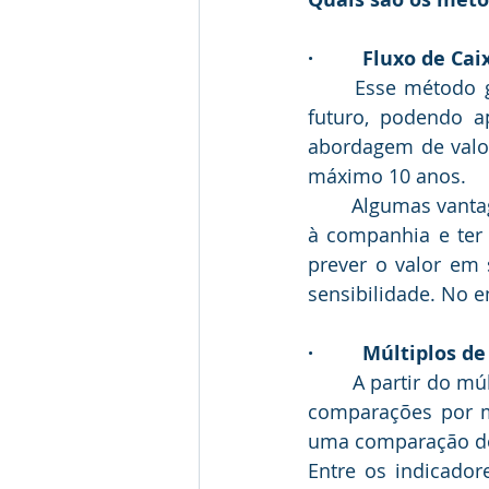
·         Fluxo de 
	Esse método geralmente é o mais utilizado, pois ele propõe projeções de lucro 
futuro, podendo a
abordagem de valor
máximo 10 anos.
	Algumas vantagens de usar o DFC é que ele tem a capacidade de mostrar os riscos 
à companhia e ter
prever o valor em 
sensibilidade. No e
·         Múltiplos 
	A partir do múltiplos de mercado, o valuation é avaliado por indicadores , fazendo 
comparações por m
uma comparação do
Entre os indicador