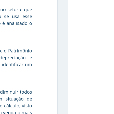
 se usa esse 
é analisado o 
epreciação e 
dentificar um 
 situação de 
cálculo, visto 
a venda o mais 