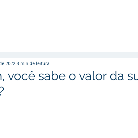
Início
Soluções
Cases de Sucesso
So
 de 2022
3 min de leitura
, você sabe o valor da s
?