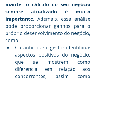
manter o cálculo do seu negócio 
sempre atualizado é muito 
importante
. Ademais, essa análise 
pode proporcionar ganhos para o 
próprio desenvolvimento do negócio, 
como:
Garantir que o gestor identifique 
aspectos positivos do negócio, 
que se mostrem como 
diferencial em relação aos 
concorrentes, assim como 
aqueles que necessitam de mais 
investimento e atenção;
Auxilia na criação de estratégias 
mais concretas para o 
empreendimento, além de 
permitir o acompanhamento dos 
resultados.