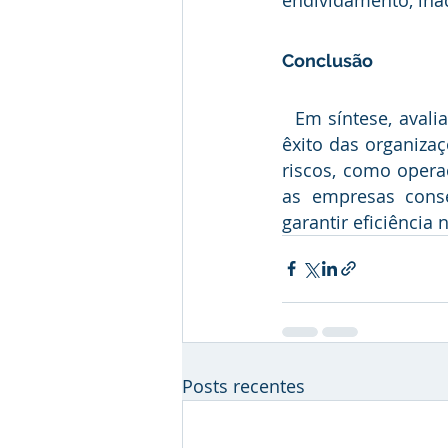
Conclusão 
  Em síntese, avaliar os riscos é uma medida importante porque auxilia a assegurar o 
êxito das organizaç
riscos, como operac
as empresas conse
garantir eficiência
Posts recentes