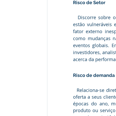
Risco de Setor
  Discorre sobre o estado de exposição o qual determinados setores da economia 
estão vulneráveis 
fator externo ines
como mudanças na 
eventos globais. E
investidores, anali
acerca da performa
Risco de demanda 
  Relaciona-se diretamente com à demanda pelo catálogo de funções que a empresa 
oferta a seus clien
épocas do ano, m
produto ou serviço