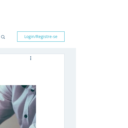
bre nós
Parceiros
Blog
Fale conosco
Login/Registre-se