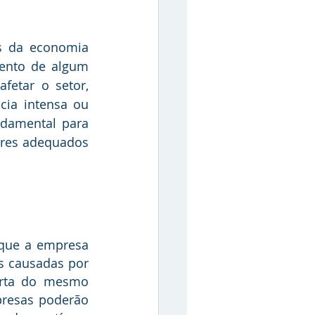
ento de algum 
fetar o setor, 
ia intensa ou 
damental para 
ores adequados 
s causadas por 
rta do mesmo 
resas poderão 