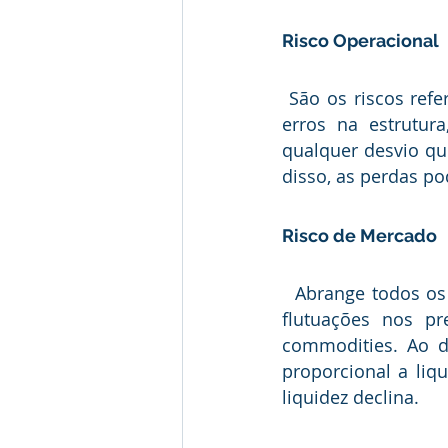
Risco Operacional 
 São os riscos referentes as falhas internas de uma empresa, sendo ocasionados por 
erros na estrutur
qualquer desvio que
disso, as perdas po
Risco de Mercado 
  Abrange todos os riscos que envolvem mudanças nas condições de mercado, como 
flutuações nos pr
commodities. Ao di
proporcional a liq
liquidez declina.