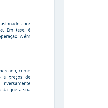
s. Em tese, é 
operação. Além 
o e preços de 
o inversamente 
dida que a sua 