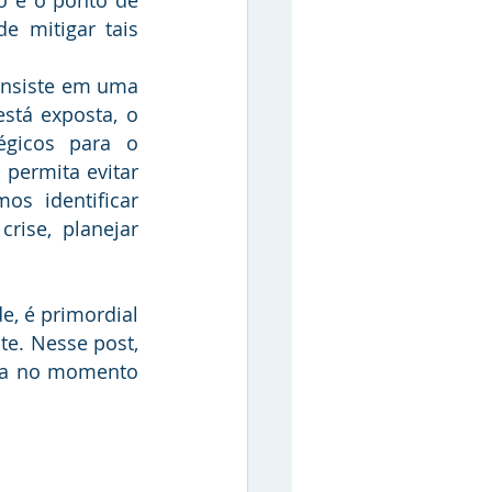
e mitigar tais 
stá exposta, o 
égicos para o 
permita evitar 
os identificar 
ise, planejar 
e. Nesse post, 
cia no momento 