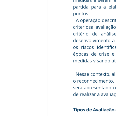
partida para a ela
pontos. 
  A operação descrita acima é denominada como Avaliação de riscos. Consiste em uma 
criteriosa avaliaç
critério de análi
desenvolvimento a 
os riscos identifi
épocas de crise e,
medidas visando at
  Nesse contexto, além de avaliar os riscos onipresentes em uma entidade, é primordial 
o reconhecimento, p
será apresentado o
de realizar a avali
Tipos de Avaliação