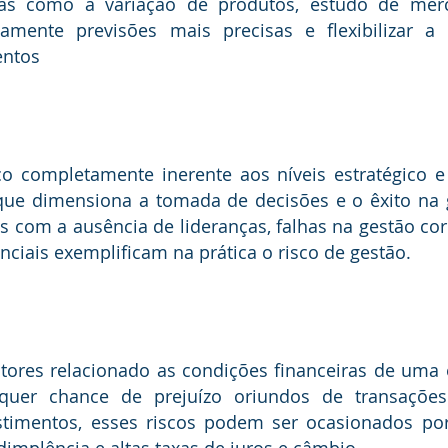
gias como a variação de produtos, estudo de merc
damente previsões mais precisas e flexibilizar a
entos
 que dimensiona a tomada de decisões e o êxito na 
com a ausência de lideranças, falhas na gestão corpo
nciais exemplificam na prática o risco de gestão. 
uer chance de prejuízo oriundos de transações 
stimentos, esses riscos podem ser ocasionados por
implência e altas taxas de juros e câmbio.