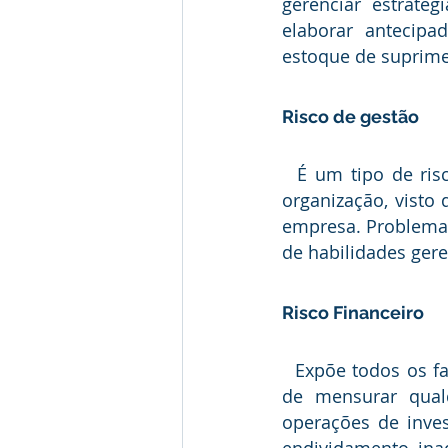
gerenciar estraté
elaborar antecipa
estoque de suprim
Risco de gestão
  É um tipo de risco completamente inerente aos níveis estratégico e tático de uma 
organização, visto
empresa. Problemas 
de habilidades gere
Risco Financeiro
  Expõe todos os fatores relacionado as condições financeiras de uma entidade. Além 
de mensurar qualq
operações de inve
endividamento, inad