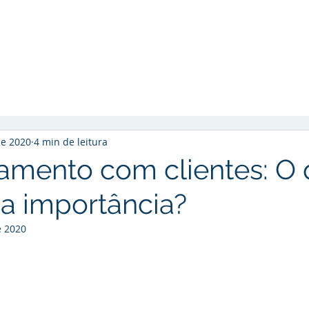
Início
Soluções
Cases de Sucesso
So
de 2020
4 min de leitura
amento com clientes: O 
ua importância?
e 2020