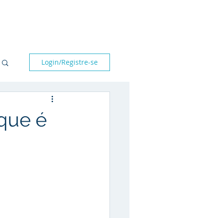
bre nós
Parceiros
Blog
Fale conosco
Login/Registre-se
que é