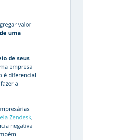
regar valor 
 de uma 
io de seus 
uma empresa 
é diferencial 
fazer a 
empresárias 
pela Zendesk
, 
cia negativa 
também 