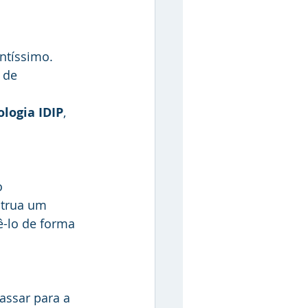
ntíssimo. 
 de 
logia IDIP
, 
o 
strua um 
ê-lo de forma 
ssar para a 