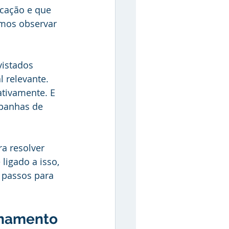
cação e que 
mos observar 
vistados 
 relevante. 
tivamente. E 
panhas de 
a resolver 
ligado a isso, 
 passos para 
onamento 