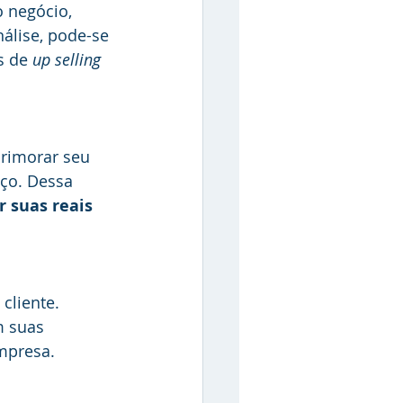
 negócio, 
álise, pode-se 
s de 
up selling
primorar seu 
ço. Dessa 
r suas reais 
cliente. 
 suas 
empresa.