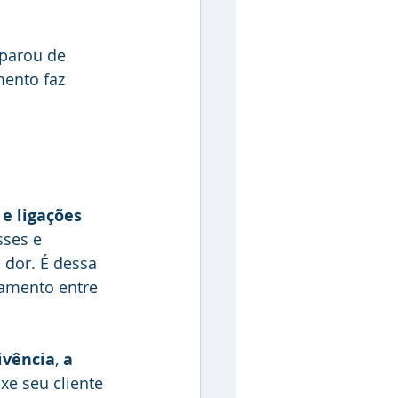
 parou de 
ento faz 
e ligações 
sses e 
 dor. É dessa 
hamento entre 
ivência
, 
a
xe seu cliente 