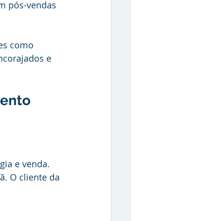
um pós-vendas 
res como 
ncorajados e 
ento 
égia e venda. 
ã. O cliente da 
 