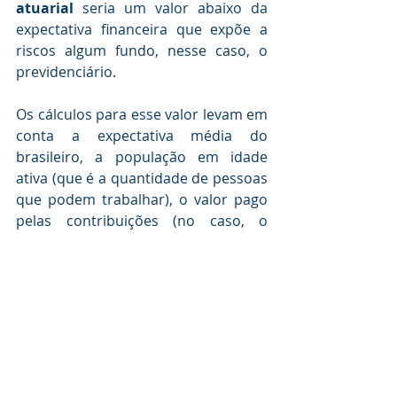
atuarial 
seria um valor abaixo da 
expectativa financeira que expõe a 
riscos algum fundo, nesse caso, o 
previdenciário. 
Os cálculos para esse valor levam em 
conta a expectativa média do 
brasileiro, a população em idade 
ativa (que é a quantidade de pessoas 
que podem trabalhar), o valor pago 
pelas contribuições (no caso, o 
Desconto Previdenciário
), entre 
outros fatores.
Mas, você sabe de fato o que 
é a Previdência Social ?
Mediante a leitura da Constituição 