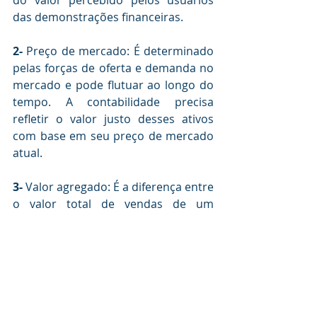
das demonstrações financeiras.
2- 
Preço de mercado: É determinado 
pelas forças de oferta e demanda no 
mercado e pode flutuar ao longo do 
tempo. A contabilidade precisa 
refletir o valor justo desses ativos 
com base em seu preço de mercado 
atual.
3-
 Valor agregado: É a diferença entre 
o valor total de vendas de um 
produto ou serviço e os custos 
diretos relacionados à sua produção. 
O valor agregado é uma medida do 
aumento de valor que a empresa 
proporciona durante o processo de 
produção. É uma forma de avaliar a 