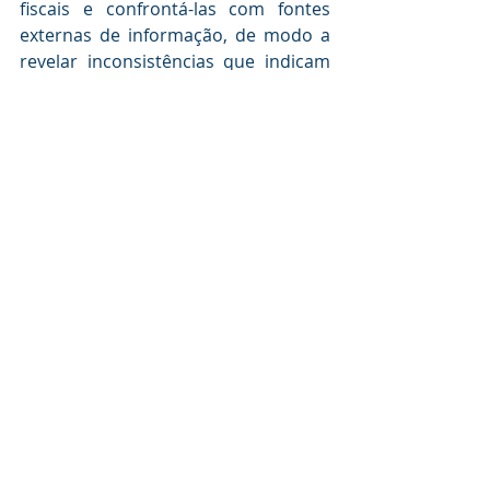
fiscais e confrontá-las com fontes 
externas de informação, de modo a 
revelar inconsistências que indicam 
evasão.
Reflexões sobre a Importância do 
Cumprimento Fiscal
A evasão fiscal no Brasil é um desafio 
com diversas vertentes que 
demanda esforços em conjunto por 
parte do governo, da sociedade e 
dos contribuintes, para que haja 
transparência, simplificação do 
sistema tributário e educação fiscal. 
Portanto, tais aspectos são 
elementos essenciais para construir 
um ambiente no qual o cumprimento 
das obrigações fiscais seja não 