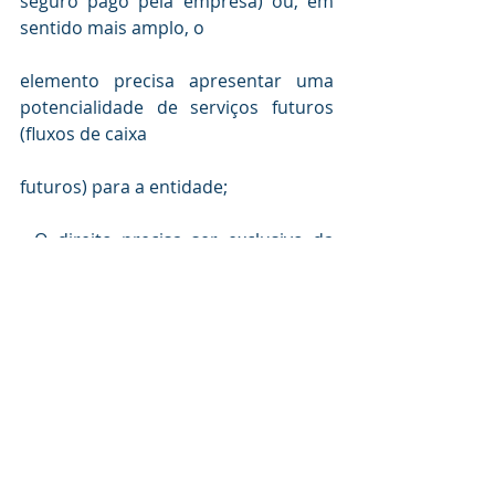
seguro pago pela empresa) ou, em 
elemento precisa apresentar uma 
potencialidade de serviços futuros 
- O direito precisa ser exclusivo da 
entidade; por exemplo, o direito de 
mercadoria da entidade por uma via 
expressa, embora benéfico, não é 
geral, não sendo exclusivo da 
entidade.