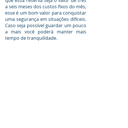
que essa reserva seja o valor de três 
a seis meses dos custos fixos do mês, 
esse é um bom valor para conquistar 
uma segurança em situações difíceis. 
Caso seja possível guardar um pouco 
a mais você poderá manter mais 
tempo de tranquilidade.
Conclusão
Mesmo que seu planejamento 
financeiro seja muito bom, realizar 
uma reserva financeira eficiente 
pode levar um algum tempo, por isso 
é essencial organização e tentar 
dar os primeiros passos assim que 
possível.
 Dessa maneira, com o 
tempo ao seu favor poderá estar 
preparado para possíveis situações 
de urgência financeira de qualquer 